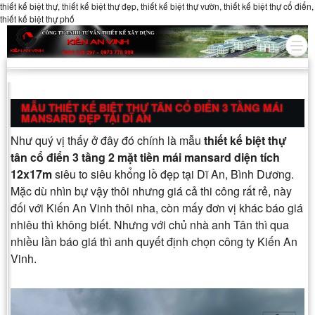
thiết kế biệt thự, thiết kế biệt thự đẹp, thiết kế biệt thự vườn, thiết kế biệt thự cổ điển,
thiết kế biệt thự phố
MẪU THIẾT KẾ BIỆT THỰ TÂN CỔ ĐIỂN 3 TẦNG MÁI
MANSARD ĐẸP TẠI DĨ AN
Như quý vị thấy ở đây đó chính là mẫu
thiết kế biệt thự
tân cổ điển 3 tầng 2 mặt tiền mái mansard diện tích
12x17m
siêu to siêu khổng lồ đẹp tại Dĩ An, Bình Dương.
Mặc dù nhìn bự vậy thôi nhưng giá cả thi công rất rẻ, này
đối với Kiến An Vinh thôi nha, còn mấy đơn vị khác báo giá
nhiêu thì không biết. Nhưng với chủ nhà anh Tân thì qua
nhiều lần báo giá thì anh quyết định chọn công ty Kiến An
Vinh.