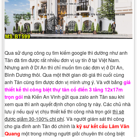
Qua sử dụng công cụ tìm kiếm google thì dường như anh
Tân đã tìm được rất nhiều đơn vị uy tín ở tại Việt Nam.
Nhưng anh ở Dĩ An thì chỉ muốn tìm các đơn vị ở Dĩ An,
Bình Dương thôi. Qua một thời gian dò giá thì cuối cùng
anh Tân cũng tìm được đơn vị mình ưng ý. Và với bảng
giá
thiết kế thi công biệt thự tân cổ điển 3 tầng 12x17m
trọn gói
mà Kiến An Vinh gửi qua zalo anh Tân sau khi
xem qua thì anh quyết định chọn công ty này. Các chủ nhà
lưu ý nếu quý vị chịu thiết kế thi công nhà trọn gói
thì sẽ
được giảm 30-100% chi phí
. Và người giám sát thì công
cho gia đình anh Tân đó chính là
kỹ sư kết cấu Lâm Văn
Quang
một trong những người giỏi chuyên thi công biệt