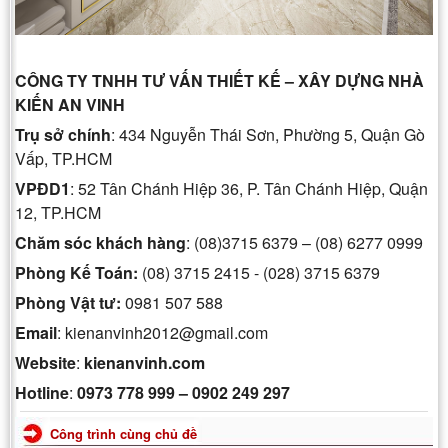
CÔNG TY TNHH TƯ VẤN THIẾT KẾ – XÂY DỰNG NHÀ
KIẾN AN VINH
Trụ sở chính
: 434 Nguyễn Thái Sơn, Phường 5, Quận Gò
Vấp, TP.HCM
VPĐD1
: 52 Tân Chánh Hiệp 36, P. Tân Chánh Hiệp, Quận
12, TP.HCM
Chăm sóc khách hàng
: (08)3715 6379 – (08) 6277 0999
Phòng Kế Toán:
(08) 3715 2415 - (028) 3715 6379
Phòng
Vật tư:
0981 507 588
Email
: kienanvinh2012@gmail.com
Website
:
kienanvinh.com
Hotline
:
0973 778 999 – 0902 249 297
Công trình cùng chủ đề