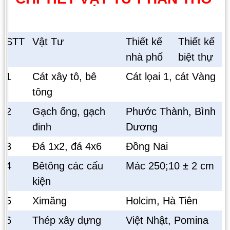
STT
Vật Tư
Thiết kế
Thiết kế
nhà phố
biệt thự
1
Cát xây tô, bê
Cát lọai 1, cát Vàng
tông
2
Gạch ống, gạch
Phước Thành, Bình
đinh
Dương
3
Đá 1x2, đá 4x6
Đồng Nai
4
Bêtông các cấu
Mác 250;10 ± 2 cm
kiện
5
Ximăng
Holcim, Hà Tiên
6
Thép xây dựng
Việt Nhật, Pomina