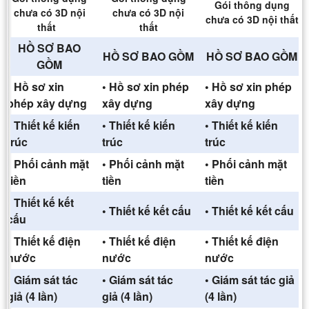
Gói thông dụng
chưa có 3D nội
chưa có 3D nội
chưa có 3D nội thất
thất
thất
HỒ SƠ BAO
HỒ SƠ BAO GỒM
HỒ SƠ BAO GỒM
GỒM
• Hồ sơ xin
• Hồ sơ xin phép
• Hồ sơ xin phép
phép xây dựng
xây dựng
xây dựng
• Thiết kế kiến
• Thiết kế kiến
• Thiết kế kiến
trúc
trúc
trúc
• Phối cảnh mặt
• Phối cảnh mặt
• Phối cảnh mặt
tiền
tiền
tiền
• Thiết kế kết
• Thiết kế kết cấu
• Thiết kế kết cấu
cấu
• Thiết kế điện
• Thiết kế điện
• Thiết kế điện
nước
nước
nước
• Giám sát tác
• Giám sát tác
• Giám sát tác giả
giả (4 lần)
giả (4 lần)
(4 lần)