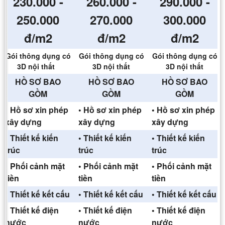
230.000 -
260.000 -
290.000 -
250.000
270.000
300.000
đ/m2
đ/m2
đ/m2
Gói thông dụng có
Gói thông dụng có
Gói thông dụng có
3D nội thất
3D nội thất
3D nội thất
HỒ SƠ BAO
HỒ SƠ BAO
HỒ SƠ BAO
GỒM
GỒM
GỒM
• Hồ sơ xin phép
• Hồ sơ xin phép
• Hồ sơ xin phép
xây dựng
xây dựng
xây dựng
• Thiết kế kiến
• Thiết kế kiến
• Thiết kế kiến
trúc
trúc
trúc
• Phối cảnh mặt
• Phối cảnh mặt
• Phối cảnh mặt
tiền
tiền
tiền
• Thiết kế kết cấu
• Thiết kế kết cấu
• Thiết kế kết cấu
• Thiết kế điện
• Thiết kế điện
• Thiết kế điện
nước
nước
nước