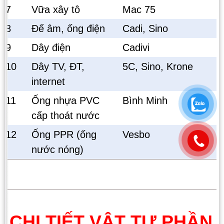
7
Vữa xây tô
Mac 75
8
Đế âm, ống điện
Cadi, Sino
9
Dây điện
Cadivi
10
Dây TV, ĐT,
5C, Sino, Krone
internet
11
Ống nhựa PVC
Bình Minh
cấp thoát nước
12
Ống PPR (ống
Vesbo
nước nóng)
CHI TIẾT VẬT TƯ PHẦN