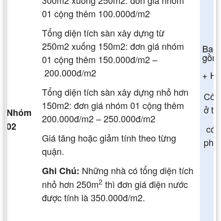
01 cộng thêm 100.000đ/m2
Tổng diện tích sàn xây dựng từ
250m2 xuống 150m2: đơn giá nhóm
Bao
gồm
01 cộng thêm 150.000đ/m2 –
200.000đ/m2
+ Ho
Tổng diện tích sàn xây dựng nhỏ hơn
Công
150m2: đơn giá nhóm 01 cộng thêm
ở tỉ
Nhóm
200.000đ/m2 – 250.000đ/m2
02
có 
Giá tăng hoặc giảm tính theo từng
phí đ
quận.
Những nhà có tổng diện tích
Ghi Chú:
2
nhỏ hơn 250m
thì đơn giá điện nước
được tính là 350.000đ/m2.