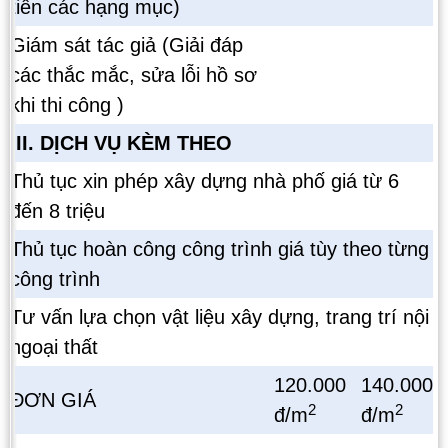
tiền các hạng mục)
Giám sát tác giả (Giải đáp
các thắc mắc, sửa lỗi hồ sơ
khi thi công )
III. DỊCH VỤ KÈM THEO
Thủ tục xin phép xây dựng nhà phố giá từ 6
đến 8 triệu
Thủ tục hoàn công công trình giá tùy theo từng
công trình
Tư vấn lựa chọn vật liệu xây dựng, trang trí nội
ngoại thất
120.000
140.000
ĐƠN GIÁ
2
2
đ/m
đ/m