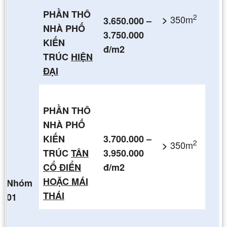
PHẦN THÔ
2
350m
>
3.650.000 –
NHÀ PHỐ
3.750.000
KIẾN
đ/m2
TRÚC
HIỆN
ĐẠI
PHẦN THÔ
NHÀ PHỐ
KIẾN
3.700.000 –
2
350m
>
TRÚC
TÂN
3.950.000
CỔ ĐIỂN
đ/m2
HOẶC MÁI
Nhóm
THÁI
01