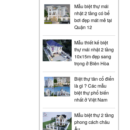
Mẫu biệt thự mái
nhật 2 tầng có bể
bơi đẹp mát mẻ tại
Quận 12
Mẫu thiết kế biệt
thự mái nhật 2 tầng
10x15m đẹp sang
trọng ở Biên Hòa
Biệt thự tân cổ điển
là gì ? Các mẫu
biệt thự phổ biến
nhất ở Việt Nam
Mẫu biệt thự 2 tầng
phong cách châu
Âu