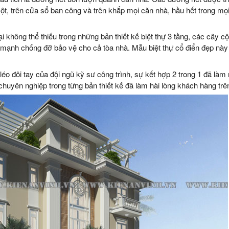
ột, trên cửa sổ ban công và trên khắp mọi căn nhà, hầu hết trong mọi 
 không thể thiếu trong những bản thiết kế biệt thự 3 tầng, các cây cộ
ạnh chống đỡ bảo vệ cho cả tòa nhà. Mẫu biệt thự cổ điển đẹp này c
 léo đôi tay của đội ngũ kỹ sư công trình, sự kết hợp 2 trong 1 đã là
à chuyên nghiệp trong từng bản thiết kế đã làm hài lòng khách hàng tr