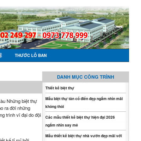
Ệ
THƯỚC LỖ BAN
DANH MỤC CÔNG TRÌNH
Thiết kế biệt thự
Mẫu biệt thự tân cổ điển đẹp ngắm nhìn mãi
màu Những biệt thự
không thôi
ho ra đời những
g trình vĩ đại do đội
Các mẫu thiết kế biệt thự hiện đại 2026
ngắm nhìn say mê
Mẫu thiết kế biệt thự nhà vườn đẹp mãi với
t kế tỉ mỉ bởi