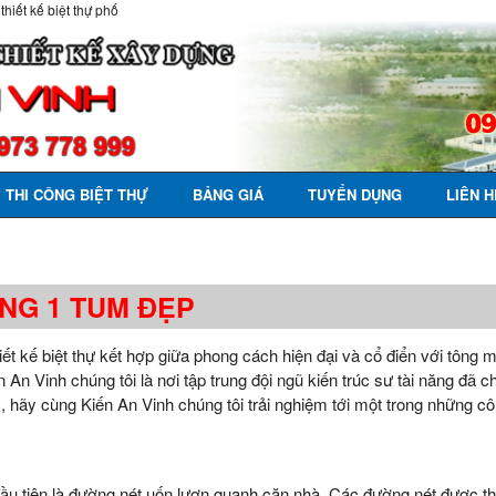
 thiết kế biệt thự phố
THI CÔNG BIỆT THỰ
BẢNG GIÁ
TUYỂN DỤNG
LIÊN H
ẦNG 1 TUM ĐẸP
ết kế biệt thự kết hợp giữa phong cách hiện đại và cổ điển với tông 
n Vinh chúng tôi là nơi tập trung đội ngũ kiến trúc sư tài năng đã c
c, hãy cùng Kiến An Vinh chúng tôi trải nghiệm tới một trong những côn
ầu tiên là đường nét uốn lượn quanh căn nhà. Các đường nét được thiế