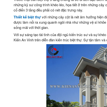
những kỹ sư công trình khéo léo, họa tiết ở trên những cây c
cổ điển 3 tầng đều phải có nét đặc trưng này.
Thiết kế biệt thự
với những cây cột là nét âm hưởng hiện đại
được làm nổi ra xung quanh ngôi nhà như những vệ sĩ khỏe m
sống mãi với thời gian.
Với sự sáng tạo tài tình của đội ngũ kiến trúc sư và sự khéo
Kiến An Vinh trên diễn đàn kiến trúc biệt thự. Sự tận tâm v