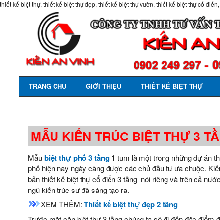
thiết kế biệt thự, thiết kế biệt thự đẹp, thiết kế biệt thự vườn, thiết kế biệt thự cổ điển,
TRANG CHỦ
GIỚI THIỆU
THIẾT KẾ BIỆT THỰ
MẪU KIẾN TRÚC BIỆT THỰ 3 T
Mẫu
biệt thự phố 3 tầng
1 tum là một trong những dự án thi
phố hiện nay ngày càng được các chủ đầu tư ưa chuộc. Kiến A
bản thiết kế biệt thự cổ điển 3 tầng nói riêng và trên cả nướ
ngũ kiến trúc sư đã sáng tạo ra.
XEM THÊM:
Thiết kế biệt thự đẹp 2 tầng
Trước mặt căn biệt thự 3 tầng chúng ta sẽ đi đến đặc điểm đ