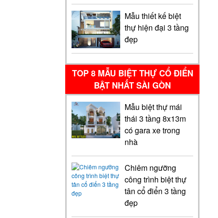
Mẫu thiết kế biệt
thự hiện đại 3 tầng
đẹp
TOP 8 MẪU BIỆT THỰ CỔ ĐIỂN
BẬT NHẤT SÀI GÒN
Mẫu biệt thự mái
thái 3 tầng 8x13m
có gara xe trong
nhà
Chiêm ngưỡng
công trình biệt thự
tân cổ điển 3 tầng
đẹp