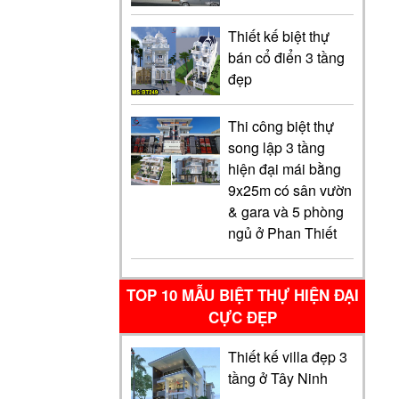
Thiết kế biệt thự
bán cổ điển 3 tầng
đẹp
Thi công biệt thự
song lập 3 tầng
hiện đại mái bằng
9x25m có sân vườn
& gara và 5 phòng
ngủ ở Phan Thiết
TOP 10 MẪU BIỆT THỰ HIỆN ĐẠI
CỰC ĐẸP
Thiết kế villa đẹp 3
tầng ở Tây Ninh