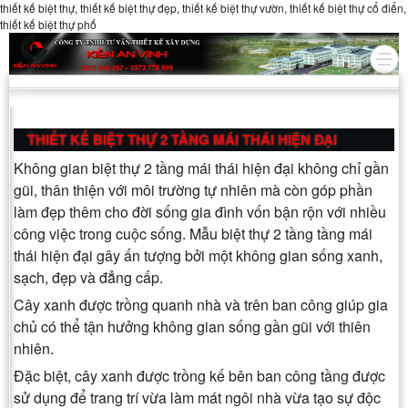
thiết kế biệt thự, thiết kế biệt thự đẹp, thiết kế biệt thự vườn, thiết kế biệt thự cổ điển,
thiết kế biệt thự phố
THIẾT KẾ BIỆT THỰ 2 TẦNG MÁI THÁI HIỆN ĐẠI
Không gian biệt thự 2 tầng mái thái hiện đại không chỉ gần
gũi, thân thiện với môi trường tự nhiên mà còn góp phần
làm đẹp thêm cho đời sống gia đình vốn bận rộn với nhiều
công việc trong cuộc sống. Mẫu biệt thự 2 tầng tầng mái
thái hiện đại gây ấn tượng bởi một không gian sống xanh,
sạch, đẹp và đẳng cấp.
Cây xanh được trồng quanh nhà và trên ban công giúp gia
chủ có thể tận hưởng không gian sống gần gũi với thiên
nhiên.
Đặc biệt, cây xanh được trồng kế bên ban công tầng được
sử dụng để trang trí vừa làm mát ngôi nhà vừa tạo sự độc