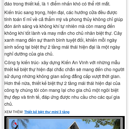
đáo trong thiết kế, là 1 điểm nhấn khó có thể rời mắt.
Kiến trúc sang trọng, hiện đại, các hướng cửa đều được
tính toán tỉ mỉ về cả thẩm mỹ và phong thủy không chỉ giúp
đón ánh sáng và không khí tự nhiên mà còn mang đến
không khí tốt lành và may mắn cho chủ nhân biệt thự. Cây
xanh mang đến sự thanh bình tuyệt đối, khiến mỗi ngày
sinh sống tại biệt thự 2 tầng mái thái hiện đại là một ngày
nghỉ dưỡng của gia chủ.
Công ty kiến trúc- xây dựng Kiến An Vinh với những mẫu
thiết kế biệt thự hiện đại chắc chắn sẽ mang đến cho người
sử dụng những không gian sống đẳng cấp vượt thời gian.
Hơn thế nữa, thiết kế biệt thự 2 tầng mái thái hiện đại của
công ty chúng tôi còn mang lại cho gia chủ một ngôi biệt
thự đẹp và tinh tế, đáp ứng được nhu cầu cho các quí gia
chủ.
XEM THÊM:
Thiết kế biệt thự mini 3 tầng