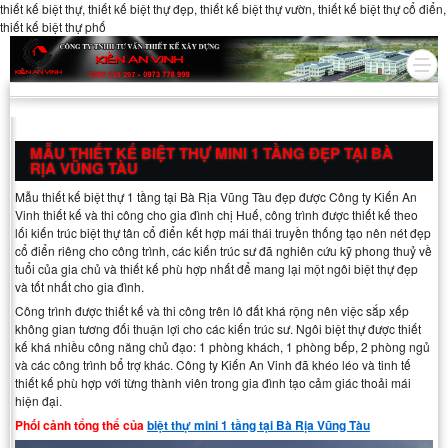
thiết kế biệt thự, thiết kế biệt thự đẹp, thiết kế biệt thự vườn, thiết kế biệt thự cổ điển,
thiết kế biệt thự phố
MẪU THIẾT KẾ BIỆT THỰ MINI 1 TẦNG ĐẸP TẠI BÀ
RỊA VŨNG TÀU
Mẫu thiết kế biệt thự 1 tầng tại Bà Rịa Vũng Tàu đẹp được Công ty Kiến An
Vinh thiết kế và thi công cho gia đình chị Huế, công trình được thiết kế theo
lối kiến trúc biệt thự tân cổ điển kết hợp mái thái truyền thống tạo nên nét đẹp
cổ điển riêng cho công trình, các kiến trúc sư đã nghiên cứu kỹ phong thuỷ về
tuổi của gia chủ và thiết kế phù hợp nhất để mang lại một ngôi biệt thự đẹp
và tốt nhất cho gia đình.
Công trình được thiết kế và thi công trên lô đất khá rộng nên việc sắp xếp
không gian tương đối thuận lợi cho các kiến trúc sư. Ngôi biệt thự được thiết
kế khá nhiều công năng chủ đạo: 1 phòng khách, 1 phòng bếp, 2 phòng ngủ
và các công trình bổ trợ khác. Công ty Kiến An Vinh đã khéo léo và tinh tế
thiết kế phù hợp với từng thành viên trong gia đình tạo cảm giác thoải mái
hiện đại.
Phối cảnh tổng thể của
biệt thự mini 1 tầng tại Bà Rịa Vũng Tàu