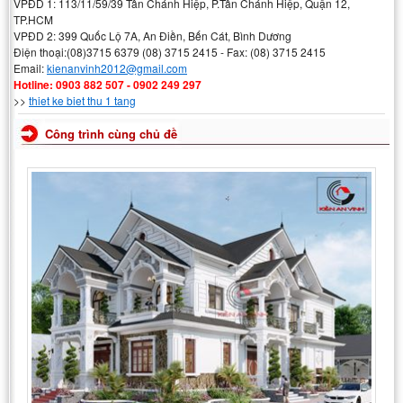
VPĐD 1: 113/11/59/39 Tân Chánh Hiệp, P.Tân Chánh Hiệp, Quận 12,
TP.HCM
VPĐD 2: 399 Quốc Lộ 7A, An Điền, Bến Cát, Bình Dương
Điện thoại:(08)3715 6379 (08) 3715 2415 - Fax: (08) 3715 2415
Email:
kienanvinh2012@gmail.com
Hotline: 0903 882 507 - 0902 249 297
>>
thiet ke biet thu 1 tang
Công trình cùng chủ đề