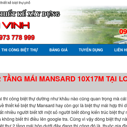
 thiết kế biệt thự phố
THI CÔNG BIỆT THỰ
BẢNG GIÁ
TUYỂN DỤNG
LIÊN H
 2 TẦNG MÁI MANSARD 10X17M TẠI L
phải thi công biệt thự dường như khâu nào cũng quan trọng mà cá
về thiết kế biệt thự Mansard hay còn gọi là biệt thự mái hợp thì
 nhiều người biết tới một số người biết dòng kiến trúc biệt thự
a không biết thì điều lên google tra. Cũng vì vậy dòng biệt thự
biệt thự 2 tầng mái hộp dưới đây đang thi công đó là thuộc gia đ