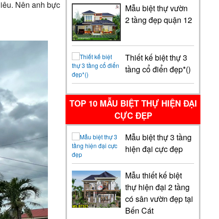
nhiêu. Nên anh bực
Mẫu biệt thự vườn
2 tầng đẹp quận 12
Thiết kế biệt thự 3
tầng cổ điển đẹp*()
TOP 10 MẪU BIỆT THỰ HIỆN ĐẠI
CỰC ĐẸP
Mẫu biệt thự 3 tầng
hiện đại cực đẹp
Mẫu thiết kế biệt
thự hiện đại 2 tầng
có sân vườn đẹp tại
Bến Cát