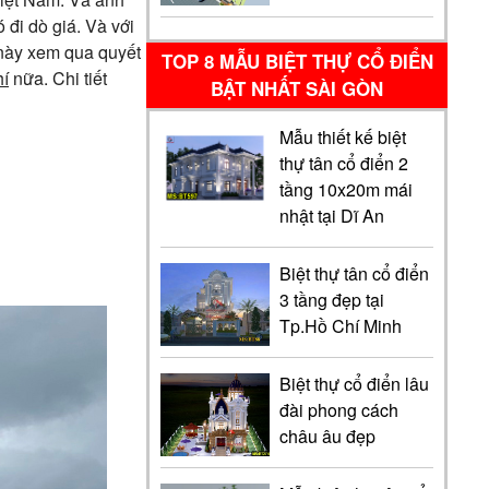
 đi dò giá. Và với
này xem qua quyết
TOP 8 MẪU BIỆT THỰ CỔ ĐIỂN
hí
nữa. Chi tiết
BẬT NHẤT SÀI GÒN
Mẫu thiết kế biệt
thự tân cổ điển 2
tầng 10x20m mái
nhật tại Dĩ An
Biệt thự tân cổ điển
3 tầng đẹp tại
Tp.Hồ Chí Minh
Biệt thự cổ điển lâu
đài phong cách
châu âu đẹp