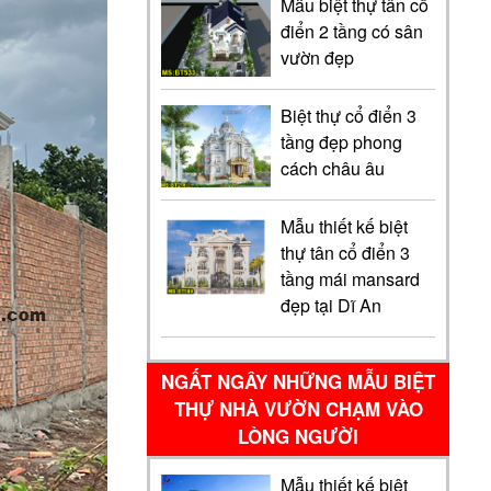
Mẫu biệt thự tân cổ
điển 2 tầng có sân
vườn đẹp
Biệt thự cổ điển 3
tầng đẹp phong
cách châu âu
Mẫu thiết kế biệt
thự tân cổ điển 3
tầng mái mansard
đẹp tại Dĩ An
NGẤT NGÂY NHỮNG MẪU BIỆT
THỰ NHÀ VƯỜN CHẠM VÀO
LÒNG NGƯỜI
Mẫu thiết kế biệt