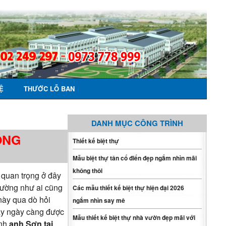
Ệ
THƯỚC LỖ BAN
DANH MỤC CÔNG TRÌNH
ONG
Thiết kế biệt thự
Mẫu biệt thự tân cổ điển đẹp ngắm nhìn mãi
không thôi
i quan trọng ở đây
 dường như ai cũng
Các mẫu thiết kế biệt thự hiện đại 2026
 này qua dò hỏi
ngắm nhìn say mê
 này ngày càng được
Mẫu thiết kế biệt thự nhà vườn đẹp mãi với
ình
anh Sơn tại