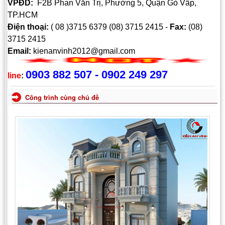
VPĐD:
F2B Phan Văn Trị, Phường 5, Quận Gò Vấp,
TP.HCM
Điện thoại:
( 08 )3715 6379 (08) 3715 2415 -
Fax:
(08)
3715 2415
Email:
kienanvinh2012@gmail.com
0903 882 507 - 0902 249 297
line
:
Công trình cùng chủ đề