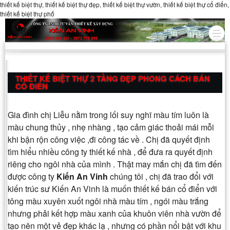
thiết kế biệt thự, thiết kế biệt thự đẹp, thiết kế biệt thự vườn, thiết kế biệt thự cổ điển,
thiết kế biệt thự phố
THIẾT KẾ BIỆT THỰ 2 TẦNG ĐẸP PHONG CÁCH BÁN
CỔ ĐIỂN
Gia đình chị Liễu nằm trong lối suy nghĩ màu tím luôn là
màu chung thủy , nhẹ nhàng , tạo cảm giác thoải mái mỗi
khi bận rộn công việc ,đi công tác về . Chị đã quyết định
tìm hiểu nhiều công ty thiết kế nhà , để đưa ra quyết định
riêng cho ngôi nhà của mình . Thật may mắn chị đã tìm đến
được công ty
Kiến An Vinh
chúng tôi , chị đã trao đổi với
kiến trúc sư Kiến An Vinh là muốn thiết kế bán cổ điển với
tông màu xuyên xuốt ngôi nhà màu tím , ngói màu trắng
nhưng phải kết hợp màu xanh của khuôn viên nhà vườn để
tạo nên một vẻ đẹp khác lạ , nhưng có phần nổi bật với khu