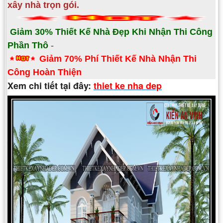
xây nhà trọn gói.
Giảm 30% Thiết Kế Nhà Đẹp Khi Nhận Thi Công
Phần Thô
-
Giảm 70% Phí Thiết Kế
Nhà Nhận Thi
Công Hoàn Thiện
Xem chi tiết tại đây:
thiet ke nha dep