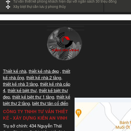
Tư vấn thiết kế phòng khách hiện đại với ngân sách 30 triệu đồng
Xây biệt thự cần lưu ý phong thủy
Thiết kế nhà
,
thiết kế nhà đẹp
,
thiết
kế nhà ống
,
thiết kế nhà 2 tầng
,
thiết kế nhà 3 tầng
,
thiết kế nhà cấp
4
,
thiết kế biệt thự
,
thiết kế biệt thự
đẹp
,
thiết kế biệt thự 1 tầng
,
thiết kế
biệt thự 2 tầng
,
biệt thự tân cổ điển
CÔNG TY TNHH TƯ VẤN THIẾT
KẾ - XÂY DỰNG KIẾN AN VINH
Trụ sở chính: 434 Nguyễn Thái