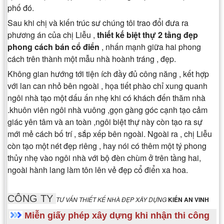
phố đó.
Sau khi chị và kiến trúc sư chúng tôi trao đổi đưa ra
phương án của chị Liễu ,
thiết kế biệt thự 2 tầng đẹp
phong cách bán cổ điển
, nhấn mạnh giữa hai phong
cách trên thành một mẫu nhà hoành tráng , đẹp.
Không gian hướng tới tiện ích đầy đủ công năng , kết hợp
với lan can nhỏ bên ngoài , họa tiết phào chỉ xung quanh
ngôi nhà tạo một dấu ấn nhẹ khi có khách đến thăm nhà
.khuôn viên ngôi nhà vuông ,gọn gàng góc cạnh tạo cảm
giác yên tâm và an toàn ,ngôi biệt thự này còn tạo ra sự
mới mẻ cách bố trí , sắp xếp bên ngoài. Ngoài ra , chị Liễu
còn tạo một nét đẹp riêng , hay nói có thêm một tý phong
thủy nhẹ vào ngôi nhà với bộ đèn chùm ở trên tầng hai,
ngoài hành lang làm tôn lên vẻ đẹp cổ điển xa hoa.
CÔNG TY
TƯ VẤN THIẾT KẾ NHÀ ĐẸP XÂY DỰNG
KIẾN AN VINH
Miễn giấy phép xây dựng khi nhận thi công