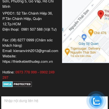
Sơn, Phường 5, Gò Vấp, Hồ Chí
Minh
VPĐD1: 52 Tân Chánh Hiệp 36,
P.Tân Chánh Hiệp, Quận
12,Tp.HCM
Điện thoại: 0981 507 588 (Vật Tư)
Fax: (08) 6277 0999 (Chăm sóc
khách hàng)
Email: kienanvinh2012@gmail.com
Website:
https://thietkebietthudep.com.vn
Hotline:
0973 778 999 - 0902 249
297