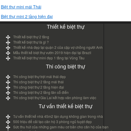
Biệt thự mini mái Thái
Biệt thự mini 2 tầng hiện đại
Thiết kế biệt thự
Thiết kế biệt thự 2 tầng
Thiết kế biệt thự là gì ?
Thiết kế nhà đẹp tại quận 2 của cặp vợ chồng người Anh
Mẫu thiết kế biệt thự vườn 2019 hiện đại tại Brazil
Thiết kế biệt thự mini đẹp 1 tầng tại Vũng Tàu
Thi công biệt thự
Thi công biệt thự trệt mái thái đẹp
Thi công biệt thự 2 tầng mái thái
Thi công biệt thự 2 tầng hiện đại
Thi công biệt thự 2 tầng tân cổ điển
Thi công biệt thự Gia Lai kết hợp văn phòng làm việc
Tư vấn thiết kế biệt thự
Tư vấn thiết kế nhà 45m2 tận dụng không gian trong nhà
500 triệu để cải tạo căn hộ 3 phòng ngủ tuyệt đẹp
Sức thu hút của những gam màu cơ bản cho căn hộ của bạn