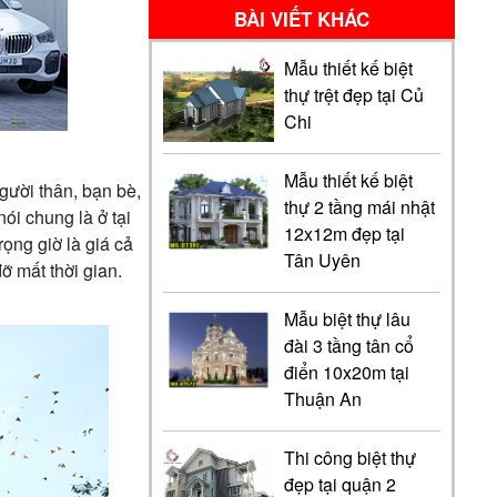
BÀI VIẾT KHÁC
Mẫu thiết kế biệt
thự trệt đẹp tại Củ
Chi
Mẫu thiết kế biệt
gười thân, bạn bè,
thự 2 tầng mái nhật
ói chung là ở tại
12x12m đẹp tại
ọng giờ là giá cả
Tân Uyên
ỡ mất thời gian.
Mẫu biệt thự lâu
đài 3 tầng tân cổ
điển 10x20m tại
Thuận An
Thi công biệt thự
đẹp tại quận 2