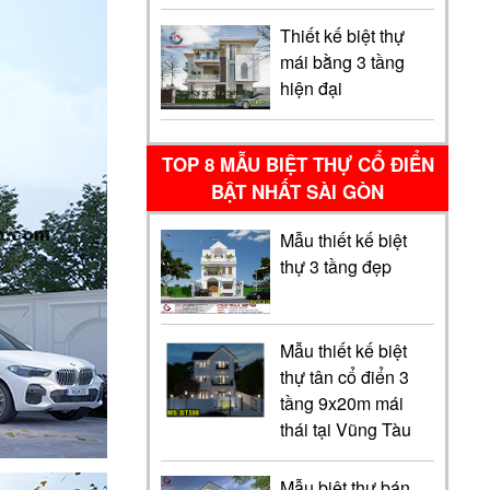
Thiết kế biệt thự
mái bằng 3 tầng
hiện đại
TOP 8 MẪU BIỆT THỰ CỔ ĐIỂN
BẬT NHẤT SÀI GÒN
Mẫu thiết kế biệt
thự 3 tầng đẹp
Mẫu thiết kế biệt
thự tân cổ điển 3
tầng 9x20m mái
thái tại Vũng Tàu
Mẫu biệt thự bán