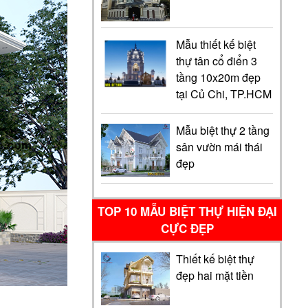
Mẫu thiết kế biệt
thự tân cổ điển 3
tầng 10x20m đẹp
tại Củ Chi, TP.HCM
Mẫu biệt thự 2 tầng
sân vườn mái thái
đẹp
TOP 10 MẪU BIỆT THỰ HIỆN ĐẠI
CỰC ĐẸP
Thiết kế biệt thự
đẹp hai mặt tiền