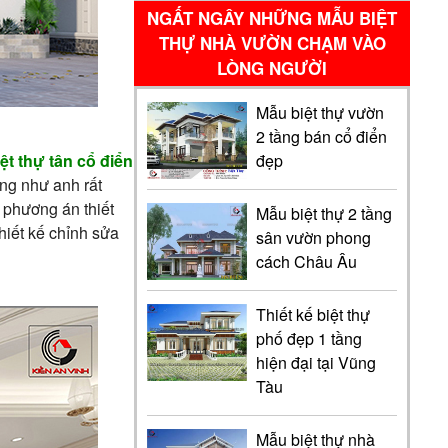
NGẤT NGÂY NHỮNG MẪU BIỆT
THỰ NHÀ VƯỜN CHẠM VÀO
LÒNG NGƯỜI
Mẫu biệt thự vườn
2 tầng bán cổ điển
iệt thự tân cổ điển
đẹp
ng như anh rất
n phương án thiết
Mẫu biệt thự 2 tầng
thiết kế chỉnh sửa
sân vườn phong
cách Châu Âu
Thiết kế biệt thự
phố đẹp 1 tầng
hiện đại tại Vũng
Tàu
Mẫu biệt thự nhà