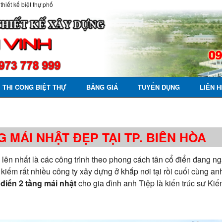
 thiết kế biệt thự phố
THI CÔNG BIỆT THỰ
BẢNG GIÁ
TUYỂN DỤNG
LIÊN H
G MÁI NHẬT ĐẸP TẠI TP. BIÊN HÒA
đi lên nhất là các công trình theo phong cách tân cổ điển đang 
iếm rất nhiều công ty xây dựng ở khắp nơi tại rồi cuối cùng an
ổ điển 2 tầng mái nhật
cho gia đình anh Tiệp là kiến trúc sư Kiế