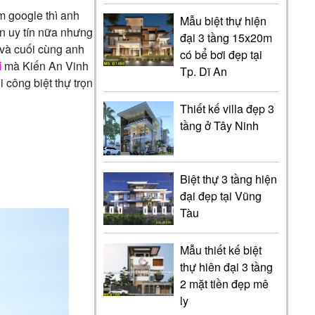
m google thì anh
Mẫu biệt thự hiện
òn uy tín nữa nhưng
đại 3 tầng 15x20m
 và cuối cùng anh
có bể bơi đẹp tại
i
mà Kiến An Vinh
Tp. Dĩ An
 công biệt thự trọn
Thiết kế villa đẹp 3
tầng ở Tây Ninh
Biệt thự 3 tầng hiện
đại đẹp tại Vũng
Tàu
Mẫu thiết kế biệt
thự hiên đại 3 tầng
2 mặt tiền đẹp mê
ly