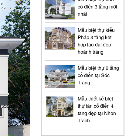
cổ điển 3 tầng mới
nhất
Mẫu biệt thự kiểu
Pháp 3 tầng kết
hợp lâu đài đẹp
hoành tráng
Mẫu biệt thự 2 tầng
cổ điển tại Sóc
Trăng
Mẫu thiết kế biệt
thự tân cổ điển 4
tầng đẹp tại Nhơn
Trạch