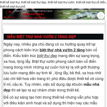
thiết kế biệt thự, thiết kế biệt thự đẹp, thiết kế biệt thự vườn, thiết kế biệt thự cổ điển,
thiết kế biệt thự phố
MẪU BIỆT THỰ NHÀ VƯỜN 2 TẦNG ĐẸP
Ngày nay, nhiều gia chủ đang có xu hướng quay trở lại
phong cách kiến trúc
biệt thự nhà vườn 2 tầng
bán cổ
điển. Kiểu kiến trúc
biệt thự đẹp
mang đến sự sang trọng,
xa hoa, lộng lẫy. Biệt thự vườn phong cách bán cổ điển
mang trong mình những sự cuốn hút kỳ lạ với giới thượng
lưu luôn mang đến sự tinh tế , lộng lẫy, bề thế, xa hoa nhờ
các chi tiết hoa văn trang trí, phù điêu được thiết kế vô cùng
tỉ mỉ, cầu kì. Tuy nhiên, việc sử dụng rập khuôn
mẫu nhà
đẹp
thì sẽ tạo ra sự nhàm chán trong thiết kế.
Để có sự sáng tạo hơn trong thiết kế nhưng vẫn phù hợp
với điều kiện sinh hoạt và sử dụng thì hiện nay các mẫu